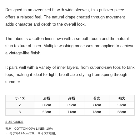
Designed in an oversized fit with wide sleeves, this pullover piece
offers a relaxed feel. The natural drape created through movement
adds character and depth to the overall look.
The fabric is a cotton-linen lawn with a smooth touch and the natural
slub texture of linen. Multiple washing processes are applied to achieve
a vintage-like finish.
It pairs well with a variety of inner layers, from cut-and-sew tops to tank
tops, making it ideal for light, breathable styling from spring through
summer.
サイズ
肩幅
身幅
着丈
袖丈
2
60cm
69cm
71cm
57cm
3
62cm
71cm
73cm
58cm
SIZE GUIDE
素材 : COTTON 90% LINEN 10%
・ モデル174cm/53kg サイズ2着用。