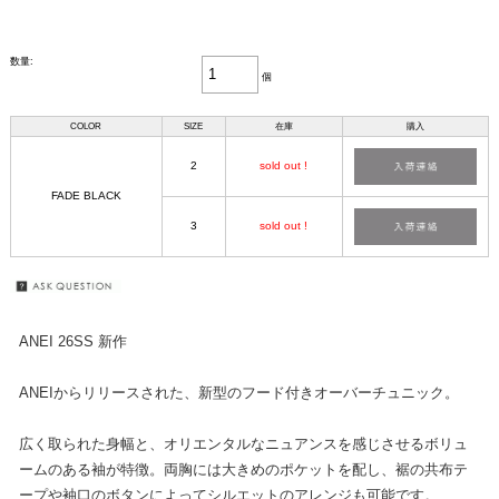
数量:
個
COLOR
SIZE
在庫
購入
2
sold out !
FADE BLACK
3
sold out !
ANEI 26SS 新作
ANEIからリリースされた、新型のフード付きオーバーチュニック。
広く取られた身幅と、オリエンタルなニュアンスを感じさせるボリュ
ームのある袖が特徴。両胸には大きめのポケットを配し、裾の共布テ
ープや袖口のボタンによってシルエットのアレンジも可能です。