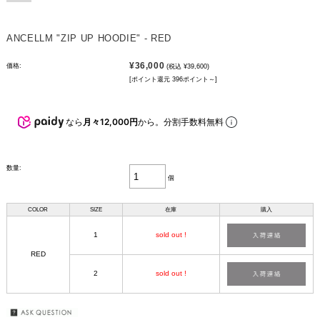
ANCELLM "ZIP UP HOODIE" - RED
¥36,000
価格:
(税込 ¥39,600)
[ポイント還元 396ポイント～]
なら
月々12,000円
から。分割手数料無料
数量:
個
COLOR
SIZE
在庫
購入
1
sold out !
RED
2
sold out !