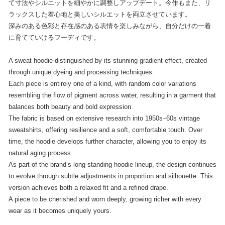
て寸法やシルエットを細やかに調整しアップデート。今作もまた、リ
ラックスした着心地と美しいシルエットを両立させています。
深みのある色彩と存在感のある表情を楽しみながら、自分だけの一着
に育てていけるフーディです。
A sweat hoodie distinguished by its stunning gradient effect, created
through unique dyeing and processing techniques.
Each piece is entirely one of a kind, with random color variations
resembling the flow of pigment across water, resulting in a garment that
balances both beauty and bold expression.
The fabric is based on extensive research into 1950s–60s vintage
sweatshirts, offering resilience and a soft, comfortable touch. Over
time, the hoodie develops further character, allowing you to enjoy its
natural aging process.
As part of the brand’s long-standing hoodie lineup, the design continues
to evolve through subtle adjustments in proportion and silhouette. This
version achieves both a relaxed fit and a refined drape.
A piece to be cherished and worn deeply, growing richer with every
wear as it becomes uniquely yours.