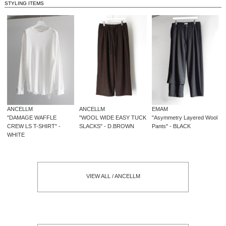
STYLING ITEMS
ANCELLM
EMAM
ANCELLM
"WOOL WIDE EASY TUCK
"Asymmetry Layered Wool
"DAMAGE WAFFLE
SLACKS" - D.BROWN
Pants" - BLACK
CREW LS T-SHIRT" -
WHITE
VIEW ALL / ANCELLM