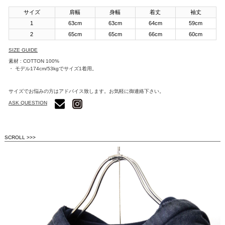
サイズ
肩幅
身幅
着丈
袖丈
1
63cm
63cm
64cm
59cm
2
65cm
65cm
66cm
60cm
SIZE GUIDE
素材 : COTTON 100%
・ モデル174cm/53kgでサイズ1着用。
サイズでお悩みの方はアドバイス致します。お気軽に御連絡下さい。
ASK QUESTION
SCROLL >>>