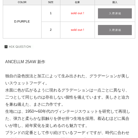
COLOR
SIZE
在庫
購入
1
sold out !
D.PURPLE
2
sold out !
ANCELLM 25AW 新作
独自の染色技法と加工によって生み出された、グラデーションが美し
いスウェットフーディ。
水面に色が広がるように現れるグラデーションは一点ごとに異なり、
二つとして同じものは存在しない個性を備えています。美しさと迫力
を兼ね備えた、まさに力作です。
生地には、1950〜60年代のヴィンテージスウェットを研究して再現し
た、弾力と柔らかな肌触りを併せ持つ生地を採用。着込むほどに風合
いが増し、経年変化を楽しめるのも魅力です。
ブランドの定番として作り続けているフーディですが、時代に合わせ