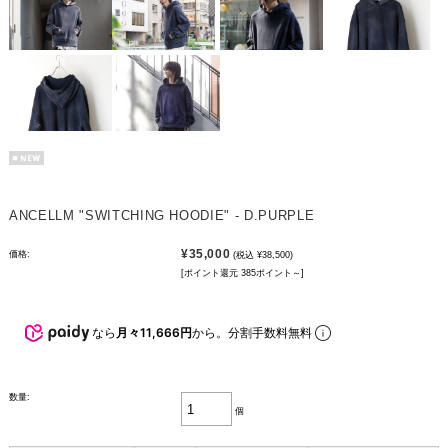
ANCELLM "SWITCHING HOODIE" - D.PURPLE
¥35,000
価格:
(税込 ¥38,500)
[ポイント還元 385ポイント～]
なら
月々11,666円
から。分割手数料無料
数量:
個