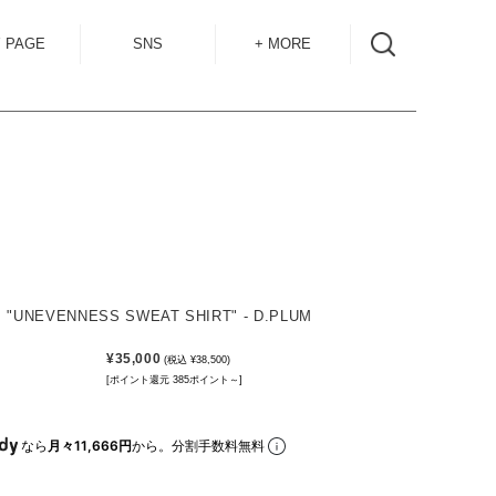
 PAGE
SNS
+ MORE
INSTAGRAM
SHOP GUIDE
BLOG
SIZE GUIDE
for
OVERSEAS
MAIL MAG
ACCESS
CONTACT
 "UNEVENNESS SWEAT SHIRT" - D.PLUM
RECRUIT
¥35,000
(税込 ¥38,500)
[ポイント還元 385ポイント～]
なら
月々11,666円
から。分割手数料無料