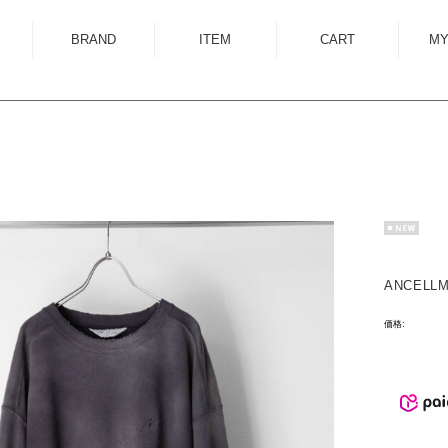
BRAND
ITEM
CART
MY
ALMOSTBLACK
OUTER
ANCELLM
SHIRT
ANEI
KNIT
ANTHEM A
SWEAT
AUTTAA
CUTSEWN
BED J.W. FORD
BOTTOM
ANCELLM
BOW WOW
HAT/CAP
価格:
CUINIIE
EYEWEAR
Edwina Horl
ACCESSORY
EMAM
BAG
Garden of Eden
SHOES