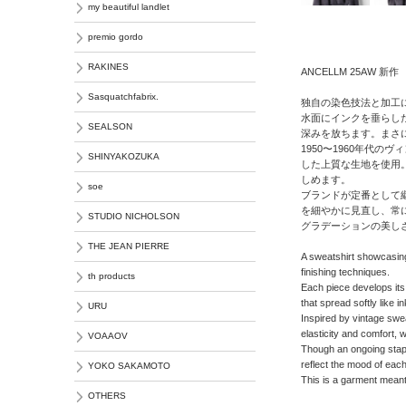
my beautiful landlet
premio gordo
RAKINES
ANCELLM 25AW 新作
Sasquatchfabrix.
独自の染色技法と加工
水面にインクを垂らし
SEALSON
深みを放ちます。まさ
1950〜1960年代
SHINYAKOZUKA
した上質な生地を使用
しめます。
soe
ブランドが定番として
を細やかに見直し、常
STUDIO NICHOLSON
グラデーションの美し
THE JEAN PIERRE
A sweatshirt showcasin
finishing techniques.
th products
Each piece develops its
that spread softly like 
URU
Inspired by vintage swea
elasticity and comfort, w
VOAAOV
Though an ongoing staple
reflect the mood of each
YOKO SAKAMOTO
This is a garment meant
OTHERS