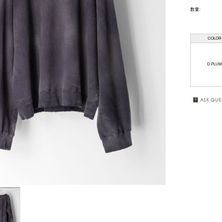
数量:
HAAL
GIFT
WRAPPING
HAFFMANS &
COLOR
NEUMEISTER
SALE
JUHA
D.PLUM
KUBORAUM
macromauro
MASU
my beautiful
landlet
premio gordo
RAKINES
Sasquatchfabrix.
SEALSON