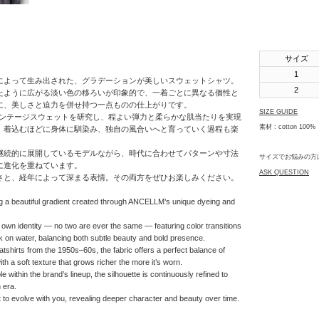
SHINYAKOZUKA
soe
サイズ
STUDIO
NICHOLSON
1
によって生み出された、グラデーションが美しいスウェットシャツ。
2
たように広がる淡い色の移ろいが印象的で、一着ごとに異なる個性と
THE JEAN
に、美しさと迫力を併せ持つ一点ものの仕上がりです。
PIERRE
SIZE GUIDE
のヴィンテージスウェットを研究し、程よい弾力と柔らかな肌当たりを実現
素材 : cotton 100%
。着込むほどに身体に馴染み、独自の風合いへと育っていく過程も楽
th products
継続的に展開しているモデルながら、時代に合わせてパターンや寸法
サイズでお悩みの方
URU
に進化を重ねています。
ASK QUESTION
さと、経年によって深まる表情。その両方をぜひお楽しみください。
VOAAOV
g a beautiful gradient created through ANCELLM’s unique dyeing and
YOKO
SAKAMOTO
 own identity — no two are ever the same — featuring color transitions
ink on water, balancing both subtle beauty and bold presence.
OTHERS
tshirts from the 1950s–60s, the fabric offers a perfect balance of
ith a soft texture that grows richer the more it’s worn.
 within the brand’s lineup, the silhouette is continuously refined to
 era.
 to evolve with you, revealing deeper character and beauty over time.