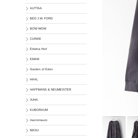
AUTTAA
BED J.W. FORD
BOW WOW
CUINIIE
Edwina Horl
EMAM
Garden of Eden
HAAL
HAFFMANS & NEUMEISTER
JUHA
KUBORAUM
macromauro
MASU