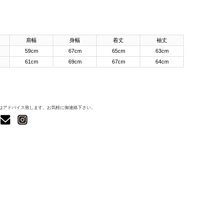
肩幅
身幅
着丈
袖丈
59cm
67cm
65cm
63cm
61cm
69cm
67cm
64cm
はアドバイス致します。お気軽に御連絡下さい。