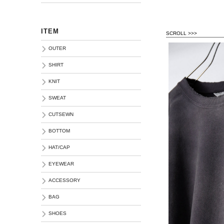
ITEM
SCROLL >>>
OUTER
SHIRT
KNIT
SWEAT
CUTSEWN
BOTTOM
HAT/CAP
EYEWEAR
ACCESSORY
BAG
SHOES