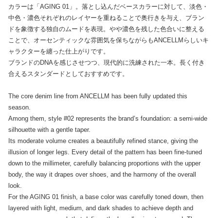
カラーは「AGING 01」。落とし込んだベースカラーに対して、淡色・
中色・濃色それぞれのレイヤーを重ねることで奥行きを与え、ブラン
ドを象徴する独自のムードを表現。やや濃色を残した色合いに整える
ことで、オーセンティックな雰囲気を保ちながらもANCELLMらしいキ
ャラクターを纏った仕上がりです。
ブランドのDNAを感じさせつつ、現代的に洗練された一本。長く付き
合えるスタンダードとしておすすめです。
The core denim line from ANCELLM has been fully updated this
season.
Among them, style #02 represents the brand’s foundation: a semi-wide
silhouette with a gentle taper.
Its moderate volume creates a beautifully refined stance, giving the
illusion of longer legs. Every detail of the pattern has been fine-tuned
down to the millimeter, carefully balancing proportions with the upper
body, the way it drapes over shoes, and the harmony of the overall
look.
For the AGING 01 finish, a base color was carefully toned down, then
layered with light, medium, and dark shades to achieve depth and