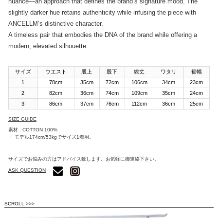
nuance—an approach that defines the brand’s signature mood. The
slightly darker hue retains authenticity while infusing the piece with
ANCELLM’s distinctive character.
A timeless pair that embodies the DNA of the brand while offering a
modern, elevated silhouette.
サイズ
ウエスト
股上
股下
総丈
ワタリ
裾幅
1
78cm
35cm
72cm
106cm
34cm
23cm
2
82cm
36cm
74cm
109cm
35cm
24cm
3
86cm
37cm
76cm
112cm
36cm
25cm
SIZE GUIDE
素材 : COTTON 100%
・ モデル174cm/53kgでサイズ1着用。
サイズでお悩みの方はアドバイス致します。お気軽に御連絡下さい。
ASK QUESTION
SCROLL >>>