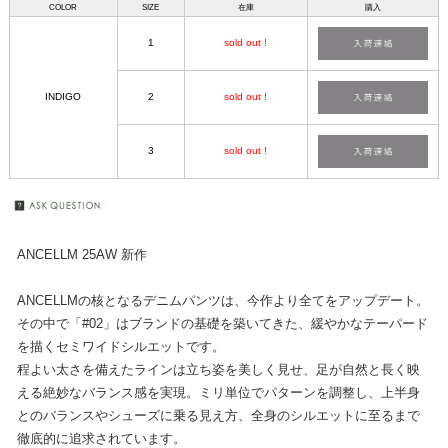
COLOR
SIZE
在庫
購入
1
sold out !
INDIGO
2
sold out !
3
sold out !
ANCELLM 25AW 新作
ANCELLMの核となるデニムパンツは、今作より全てをアップデート。
その中で「#02」はブランドの基礎を築いてきた、緩やかなテーパード
を描くセミワイドシルエットです。
程よい太さを備えたラインは立ち姿を美しく見せ、足が自然と長く映
える絶妙なバランス感を実現。ミリ単位でパターンを調整し、上半身
とのバランスやシューズに乗る見え方、全身のシルエットに至るまで
徹底的に追求されています。