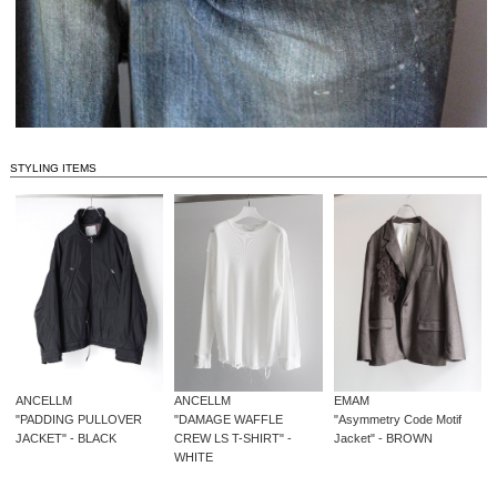
STYLING ITEMS
ANCELLM
EMAM
ANCELLM
"PADDING PULLOVER
"Asymmetry Code Motif
"DAMAGE WAFFLE
JACKET" - BLACK
Jacket" - BROWN
CREW LS T-SHIRT" -
WHITE