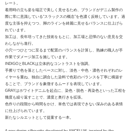
レート。
着用時の立ち姿を端正で美しく見せるため、ブランドがデニム製作の
際に常に意識している“スラックスの概念”を色濃く反映しています。過
度な主張を抑えつつ、脚のラインを綺麗に見せるバランスに仕上げら
れています。
加工は、長年培ってきた技術をもとに、加工場と忌憚のない意見を交
わしながら進行。
小穴一つひとつに至るまで配置のバランスを計算し、熟練の職人が手
作業でダメージ加工を施しています。
INDIGOとBLACKは立体的なコントラストを強調。
手擦りで色を落としたベースに対し、淡色・中色・濃色それぞれのレ
イヤーを重ね、独自に調合した染料で色彩のバランスを丁寧に構築す
ることで、ブランドを象徴するムードを表現しています。
GRAYはホワイトデニムを起点に、染色・脱色・再染色といった工程を
幾度も繰り返すことで、濃度と奥行きを拡張。
色作りの段階から時間をかけ、単色では表現できない深みのある表情
に仕上げられています。
新たなシルエットとして提案する一本。
A new denim silhouette developed by ANCELLM, inspired by the