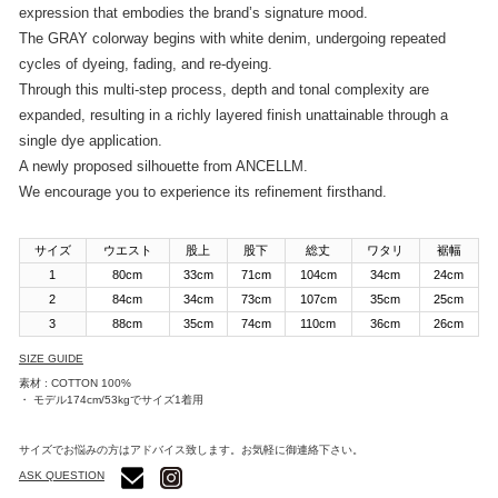
expression that embodies the brand’s signature mood.
The GRAY colorway begins with white denim, undergoing repeated
cycles of dyeing, fading, and re-dyeing.
Through this multi-step process, depth and tonal complexity are
expanded, resulting in a richly layered finish unattainable through a
single dye application.
A newly proposed silhouette from ANCELLM.
We encourage you to experience its refinement firsthand.
サイズ
ウエスト
股上
股下
総丈
ワタリ
裾幅
1
80cm
33cm
71cm
104cm
34cm
24cm
2
84cm
34cm
73cm
107cm
35cm
25cm
3
88cm
35cm
74cm
110cm
36cm
26cm
SIZE GUIDE
素材 : COTTON 100%
・ モデル174cm/53kgでサイズ1着用
サイズでお悩みの方はアドバイス致します。お気軽に御連絡下さい。
ASK QUESTION