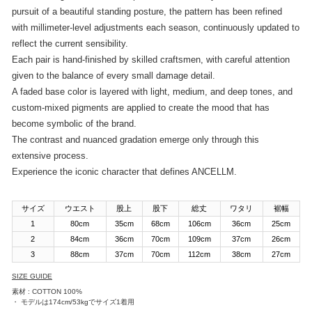
pursuit of a beautiful standing posture, the pattern has been refined
with millimeter-level adjustments each season, continuously updated to
reflect the current sensibility.
Each pair is hand-finished by skilled craftsmen, with careful attention
given to the balance of every small damage detail.
A faded base color is layered with light, medium, and deep tones, and
custom-mixed pigments are applied to create the mood that has
become symbolic of the brand.
The contrast and nuanced gradation emerge only through this
extensive process.
Experience the iconic character that defines ANCELLM.
サイズ
ウエスト
股上
股下
総丈
ワタリ
裾幅
1
80cm
35cm
68cm
106cm
36cm
25cm
2
84cm
36cm
70cm
109cm
37cm
26cm
3
88cm
37cm
70cm
112cm
38cm
27cm
SIZE GUIDE
素材 : COTTON 100%
・ モデルは174cm/53kgでサイズ1着用