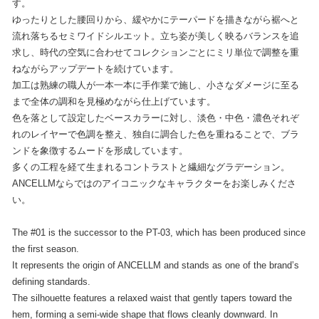
す。
ゆったりとした腰回りから、緩やかにテーパードを描きながら裾へと
流れ落ちるセミワイドシルエット。立ち姿が美しく映るバランスを追
求し、時代の空気に合わせてコレクションごとにミリ単位で調整を重
ねながらアップデートを続けています。
加工は熟練の職人が一本一本に手作業で施し、小さなダメージに至る
まで全体の調和を見極めながら仕上げています。
色を落として設定したベースカラーに対し、淡色・中色・濃色それぞ
れのレイヤーで色調を整え、独自に調合した色を重ねることで、ブラ
ンドを象徴するムードを形成しています。
多くの工程を経て生まれるコントラストと繊細なグラデーション。
ANCELLMならではのアイコニックなキャラクターをお楽しみくださ
い。
The #01 is the successor to the PT-03, which has been produced since
the first season.
It represents the origin of ANCELLM and stands as one of the brand’s
defining standards.
The silhouette features a relaxed waist that gently tapers toward the
hem, forming a semi-wide shape that flows cleanly downward. In