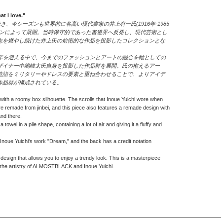
at I love."
き、今シーズンも世界的に名高い現代書家の井上有一氏(1916年-1985
ョンによって展開。当時保守的であった書道界へ反発し、現代芸術とし
志を燃やし続けた井上氏の前衛的な作品を投影したコレクションとな
周年を迎える中で、今までのファッションとアートの融合を軸としての
ザイナー中嶋峻太氏自身を投影した作品群を展開。氏の抱えるアー
造詣をミリタリーやドレスの要素と重ね合わせることで、よりアイデ
作品群が構成されている。
with a roomy box silhouette. The scrolls that Inoue Yuichi wore when
e remade from jinbei, and this piece also features a remade design with
nd there.
 towel in a pile shape, containing a lot of air and giving it a fluffy and
h Inoue Yuichi's work "Dream," and the back has a credit notation
design that allows you to enjoy a trendy look. This is a masterpiece
 the artistry of ALMOSTBLACK and Inoue Yuichi.