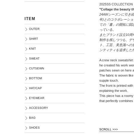
2025SS COLLECTION
"Collage the beauty th
24AWシーズンに引き続
ITEM
年)とのコラボレーシ
ての「書」の開拓に闘
OUTER
っている。
またブランド設立10
SHIRT
制作を残しつつも、デ
ト、工芸、美意識への
KNIT
ンティティを追求した
SWEAT
A crew neck sweatshirt 
he created his work wer
CUTSEWN
patches sewn on here a
The fabric is woven like a
BOTTOM
supple touch.
The front is printed wit
HAT/CAP
explaining the work.
This piece has a roomy 
EYEWEAR
that perfectly combines
ACCESSORY
BAG
SHOES
SCROLL >>>