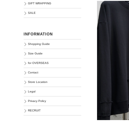
GIFT WRAPPING
SALE
INFORMATION
Shopping Guide
Size Guide
for OVERSEAS
Contact
Store Location
Legal
Privacy Policy
RECRUIT