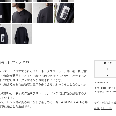
SHINYAKOZUKA
soe
STUDIO
NICHOLSON
THE JEAN
PIERRE
th products
URU
オールモストブラック 25SS
サイズ
VOAAOV
1
シルエットに仕立てられたクルーネックスウェット。井上有一氏が作
2
いた軸装が甚平をリメイクされたものであったことから、本作でもと
YOKO
縫い付けたリメイクデザインが表現されています。
SAKAMOTO
SIZE GUIDE
状に編み込まれた生地感は空気を多く含み、ふっくらとしなやかなタ
素材 : COTTON 10
OTHERS
・ モデル173cm/5
氏の書いた「夢」の作品をプリントし、バックには作品を説明するク
しています。
でトレンド感のある着こなしが楽しめる一着。ALMOSTBLACKと井
サイズでお悩みの方
見事に融合した逸品です。
ASK QUESTION