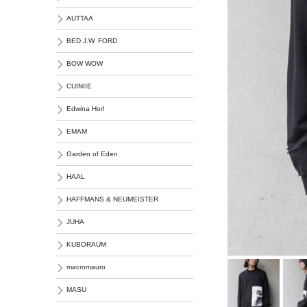
AUTTAA
BED J.W. FORD
BOW WOW
CUINIIE
Edwina Horl
EMAM
Garden of Eden
HAAL
HAFFMANS & NEUMEISTER
JUHA
KUBORAUM
macromauro
MASU