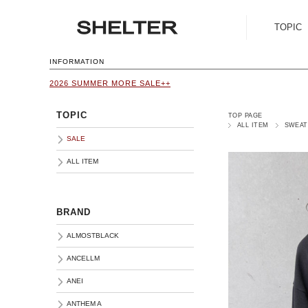
TOPIC
SALE
INFORMATION
2026 SUMMER MORE SALE++
ALL ITEM
TOPIC
TOP PAGE
ALL ITEM
SWEAT
SALE
ALL ITEM
BRAND
ALMOSTBLACK
ANCELLM
ANEI
ANTHEM A