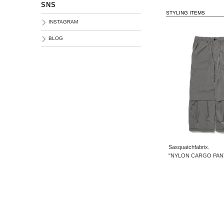
SNS
STYLING ITEMS
INSTAGRAM
BLOG
Sasquatchfabrix.
"NYLON CARGO PANT