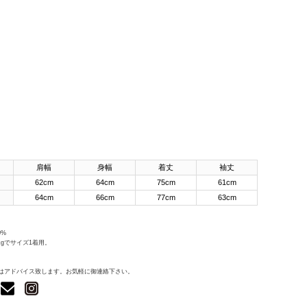
肩幅
身幅
着丈
袖丈
62cm
64cm
75cm
61cm
64cm
66cm
77cm
63cm
0%
4kgでサイズ1着用。
はアドバイス致します。お気軽に御連絡下さい。