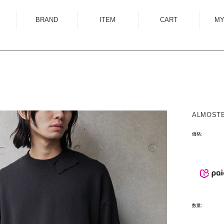
BRAND
ITEM
CART
MY
ALMOSTBLACK
OUTER
ANCELLM
SHIRT
ANEI
KNIT
ANTHEM A
SWEAT
ALMOSTB
AUTTAA
CUTSEWN
BED J.W. FORD
BOTTOM
価格:
BOW WOW
HAT/CAP
CUINIIE
EYEWEAR
Edwina Horl
ACCESSORY
EMAM
BAG
数量:
Garden of Eden
SHOES