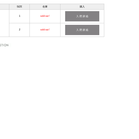
SIZE
在庫
購入
1
sold out !
2
sold out !