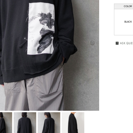
COLOR
HAAL
GIFT
WRAPPING
HAFFMANS &
BLACK
NEUMEISTER
SALE
JUHA
KUBORAUM
macromauro
MASU
my beautiful
landlet
premio gordo
RAKINES
Sasquatchfabrix.
SEALSON