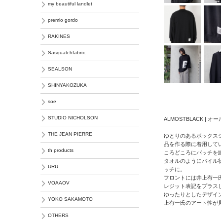
my beautiful landlet
premio gordo
RAKINES
Sasquatchfabrix.
SEALSON
SHINYAKOZUKA
soe
STUDIO NICHOLSON
ALMOSTBLACK | 
THE JEAN PIERRE
ゆとりのあるボックス
品を作る際に着用して
th products
ころどころにパッチを
タオルのようにパイル
URU
ッチに。
フロントには井上有一
VOAAOV
レジット表記をプラス
ゆったりとしたデザイン
YOKO SAKAMOTO
上有一氏のアート性が
OTHERS