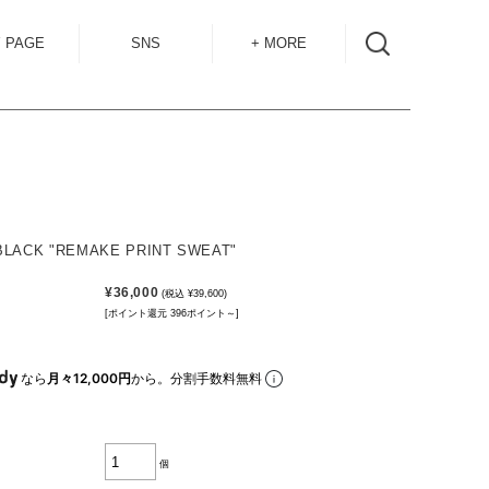
 PAGE
SNS
+ MORE
INSTAGRAM
SHOP GUIDE
BLOG
SIZE GUIDE
for
OVERSEAS
MAIL MAG
LACK "REMAKE PRINT SWEAT"
ACCESS
¥36,000
(税込 ¥39,600)
CONTACT
[ポイント還元 396ポイント～]
RECRUIT
なら
月々12,000円
から。分割手数料無料
個