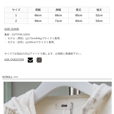
サイズ
肩幅
身幅
着丈
袖丈
1
66cm
68cm
80cm
52cm
2
69cm
71cm
83cm
53cm
SIZE GUIDE
素材 : COTTON 100%
・ モデル（男性）は173cm54kgでサイズ１着用。
・ モデル（女性）は160cmでサイズ１着用。
サイズでお悩みの方はアドバイス致します。お気軽に御連絡下さい。
ASK QUESTION
SCROLL >>>