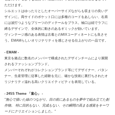
ただけます。
シルエットはゆったりとしたオーバーサイズながらも収まりの良いデ
ザインに。両サイドのポケット口には多種のコードをあしらい、右肩
には波打つようなプリーツのディテールをプラス。袖口は紐でラフに
縛るデザインで、全体的に動きのあるギミックが効いています。
ヴィンテージ感のある表情は古着とのMIXコーディネートにも良さそ
う。EMAMらしいオリジナリティを感じさせる仕上がりの一品です。
- EMAM -
東京を拠点に数名のメンバーで構成されたデザインチームにより展開
されるファッションブランド。
メンバーそれぞれがコレクションブランド等にてデザイナー、パタン
ナー、生産管理に従事した経験を元に、確かな技術に裏打ちされたオ
リジナリティ溢れる高いクリエイティビティを表現している。
- 24SS Theme 「童心」 -
"無心で描いた線のつながり。目の前にあるものを夢中で組み立てた創
作物。 特に目的もない、完成もない、その瞬間の高まる感覚をキーワ
ードにクリエイションしました。"