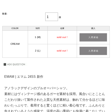
数量:
個
COLOR
SIZE
在庫
購入
1 (M)
sold out !
CREAM
2 (L)
sold out !
EMAM | エマム 24SS 新作
アノラックデザインのプルオーバーシャツ。
素材にはヴィンテージ感のあるガーゼ素材を採用。風合いにとことん
こだわり抜いて製作された上質な天然素材は、触れて分かるほどに味
わいたっぷりで、着用すると驚くほどに軽い着心地です。ふんわりと
包まれているような感覚で、湿度の高い季節にも快適に着こなしてい