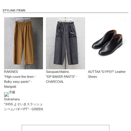
STYLING ITEMS
RAKINES
Sasquatchfabrix.
AUTTAA "GYPSY" Leather
"High count fine linen -
"DP BAKER PANTS" -
Shoes
Bulky easy pants" -
CHARCOAL
Marigold
Dulcamara
"24SS よそいきスラッシュ
シームバギーPT" - GREEN