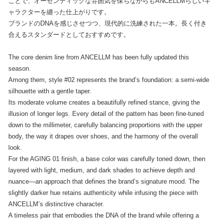
ことで、オーセンティックな雰囲気を保ちながらもANCELLMらしいキ
ャラクターを纏った仕上がりです。
ブランドのDNAを感じさせつつ、現代的に洗練された一本。長く付き
合えるスタンダードとしておすすめです。
The core denim line from ANCELLM has been fully updated this
season.
Among them, style #02 represents the brand’s foundation: a semi-wide
silhouette with a gentle taper.
Its moderate volume creates a beautifully refined stance, giving the
illusion of longer legs. Every detail of the pattern has been fine-tuned
down to the millimeter, carefully balancing proportions with the upper
body, the way it drapes over shoes, and the harmony of the overall
look.
For the AGING 01 finish, a base color was carefully toned down, then
layered with light, medium, and dark shades to achieve depth and
nuance—an approach that defines the brand’s signature mood. The
slightly darker hue retains authenticity while infusing the piece with
ANCELLM’s distinctive character.
A timeless pair that embodies the DNA of the brand while offering a