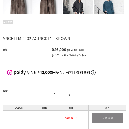
ANCELLM "#02 AGING01" - BROWN
¥36,000
価格:
(税込 ¥39,600)
[ポイント還元 396ポイント～]
なら
月々12,000円
から。分割手数料無料
数量:
個
COLOR
SIZE
在庫
購入
1
sold out !