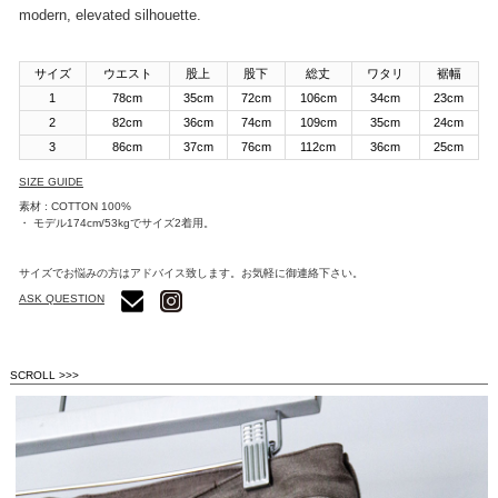
modern, elevated silhouette.
サイズ
ウエスト
股上
股下
総丈
ワタリ
裾幅
1
78cm
35cm
72cm
106cm
34cm
23cm
2
82cm
36cm
74cm
109cm
35cm
24cm
3
86cm
37cm
76cm
112cm
36cm
25cm
SIZE GUIDE
素材 : COTTON 100%
・ モデル174cm/53kgでサイズ2着用。
サイズでお悩みの方はアドバイス致します。お気軽に御連絡下さい。
ASK QUESTION
SCROLL >>>