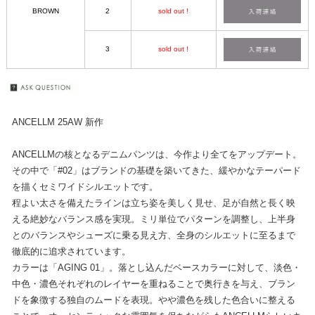
BROWN
2
sold out !
3
sold out !
ANCELLM 25AW 新作
ANCELLMの核となるデニムパンツは、今作より全てをアップデート。
その中で「#02」はブランドの基礎を築いてきた、緩やかなテーパード
を描くセミワイドシルエットです。
程よい太さを備えたラインは立ち姿を美しく見せ、足が自然と長く映
える絶妙なバランス感を実現。ミリ単位でパターンを調整し、上半身
とのバランスやシューズに乗る見え方、全身のシルエットに至るまで
徹底的に追求されています。
カラーは「AGING 01」。落とし込んだベースカラーに対して、淡色・
中色・濃色それぞれのレイヤーを重ねることで奥行きを与え、ブラン
ドを象徴する独自のムードを表現。やや濃色を残した色合いに整える