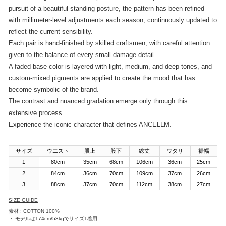
pursuit of a beautiful standing posture, the pattern has been refined
with millimeter-level adjustments each season, continuously updated to
reflect the current sensibility.
Each pair is hand-finished by skilled craftsmen, with careful attention
given to the balance of every small damage detail.
A faded base color is layered with light, medium, and deep tones, and
custom-mixed pigments are applied to create the mood that has
become symbolic of the brand.
The contrast and nuanced gradation emerge only through this
extensive process.
Experience the iconic character that defines ANCELLM.
サイズ
ウエスト
股上
股下
総丈
ワタリ
裾幅
1
80cm
35cm
68cm
106cm
36cm
25cm
2
84cm
36cm
70cm
109cm
37cm
26cm
3
88cm
37cm
70cm
112cm
38cm
27cm
SIZE GUIDE
素材 : COTTON 100%
・ モデルは174cm/53kgでサイズ1着用