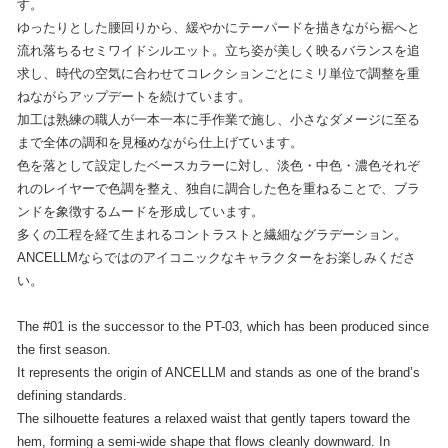
す。
ゆったりとした腰回りから、緩やかにテーパードを描きながら裾へと
流れ落ちるセミワイドシルエット。立ち姿が美しく映るバランスを追
求し、時代の空気に合わせてコレクションごとにミリ単位で調整を重
ねながらアップデートを続けています。
加工は熟練の職人が一本一本に手作業で施し、小さなダメージに至る
まで全体の調和を見極めながら仕上げています。
色を落として設定したベースカラーに対し、淡色・中色・濃色それぞ
れのレイヤーで色調を整え、独自に調合した色を重ねることで、ブラ
ンドを象徴するムードを形成しています。
多くの工程を経て生まれるコントラストと繊細なグラデーション。
ANCELLMならではのアイコニックなキャラクターをお楽しみくださ
い。
The #01 is the successor to the PT-03, which has been produced since
the first season.
It represents the origin of ANCELLM and stands as one of the brand’s
defining standards.
The silhouette features a relaxed waist that gently tapers toward the
hem, forming a semi-wide shape that flows cleanly downward. In