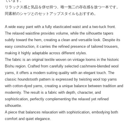
ています。
リラックス感と気品を併せ持つ、唯一無二の存在感を放つ一本です。
同素材のシャツとのセットアップスタイルもおすすめ。
A wide easy pant with a fully elasticated waist and a two-tuck front.
The relaxed waistline provides volume, while the silhouette tapers
subtly toward the hem, creating a clean and versatile look. Despite its
easy construction, it carries the refined presence of tailored trousers,
making it highly adaptable across different styles.
The fabric is an original textile woven on vintage looms in the historic
Bishu region. Crafted from carefully selected cashmere-blended wool
yarns, it offers a modern suiting quality with an elegant touch. The
classic houndstooth pattern is expressed by twisting wool top yarns
with cotton-dyed yarns, creating a unique balance between tradition and
modernity. The result is a fabric with depth, character, and
sophistication, perfectly complementing the relaxed yet refined
silhouette.
A piece that balances relaxation with sophistication, embodying both
comfort and quiet elegance.