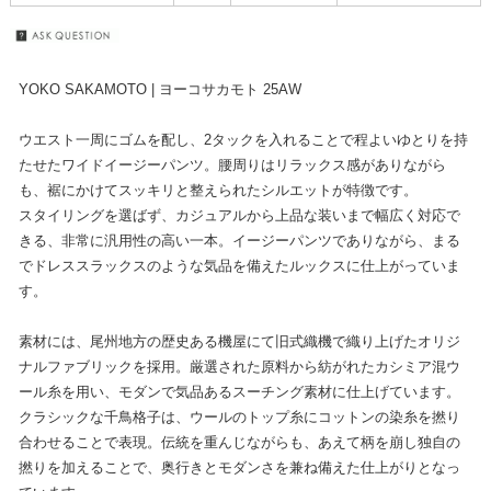
YOKO SAKAMOTO | ヨーコサカモト 25AW
ウエスト一周にゴムを配し、2タックを入れることで程よいゆとりを持
たせたワイドイージーパンツ。腰周りはリラックス感がありながら
も、裾にかけてスッキリと整えられたシルエットが特徴です。
スタイリングを選ばず、カジュアルから上品な装いまで幅広く対応で
きる、非常に汎用性の高い一本。イージーパンツでありながら、まる
でドレススラックスのような気品を備えたルックスに仕上がっていま
す。
素材には、尾州地方の歴史ある機屋にて旧式織機で織り上げたオリジ
ナルファブリックを採用。厳選された原料から紡がれたカシミア混ウ
ール糸を用い、モダンで気品あるスーチング素材に仕上げています。
クラシックな千鳥格子は、ウールのトップ糸にコットンの染糸を撚り
合わせることで表現。伝統を重んじながらも、あえて柄を崩し独自の
撚りを加えることで、奥行きとモダンさを兼ね備えた仕上がりとなっ