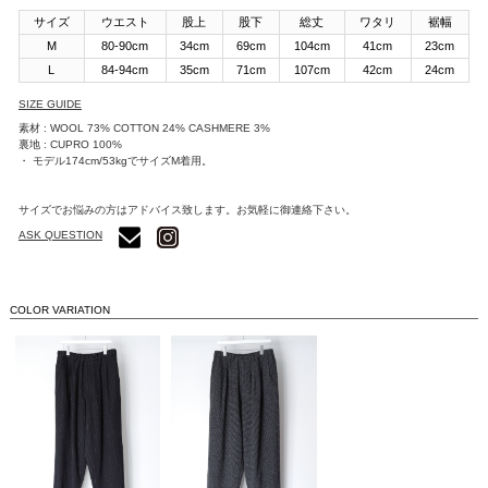
サイズ
ウエスト
股上
股下
総丈
ワタリ
裾幅
M
80-90cm
34cm
69cm
104cm
41cm
23cm
L
84-94cm
35cm
71cm
107cm
42cm
24cm
SIZE GUIDE
素材 : WOOL 73% COTTON 24% CASHMERE 3%
裏地 : CUPRO 100%
・ モデル174cm/53kgでサイズM着用。
サイズでお悩みの方はアドバイス致します。お気軽に御連絡下さい。
ASK QUESTION
COLOR VARIATION