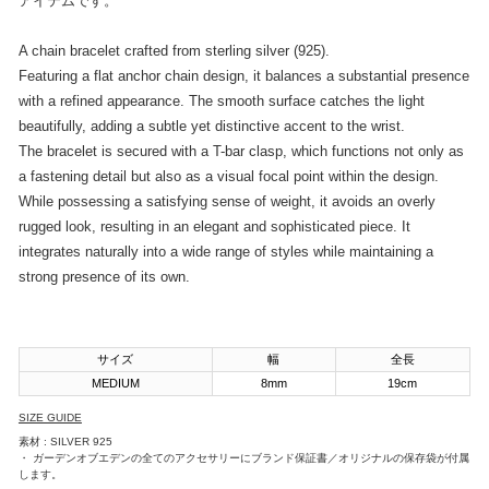
アイテムです。
A chain bracelet crafted from sterling silver (925).
Featuring a flat anchor chain design, it balances a substantial presence
with a refined appearance. The smooth surface catches the light
beautifully, adding a subtle yet distinctive accent to the wrist.
The bracelet is secured with a T-bar clasp, which functions not only as
a fastening detail but also as a visual focal point within the design.
While possessing a satisfying sense of weight, it avoids an overly
rugged look, resulting in an elegant and sophisticated piece. It
integrates naturally into a wide range of styles while maintaining a
strong presence of its own.
サイズ
幅
全長
MEDIUM
8mm
19cm
SIZE GUIDE
素材 : SILVER 925
・ ガーデンオブエデンの全てのアクセサリーにブランド保証書／オリジナルの保存袋が付属
します。