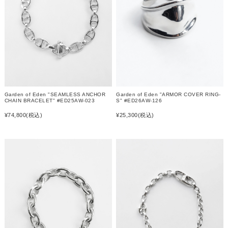
Garden of Eden "ARMOR COVER RING-
Garden of Eden "SEAMLESS ANCHOR
S" #ED26AW-126
CHAIN BRACELET" #ED25AW-023
¥25,300
(税込)
¥74,800
(税込)