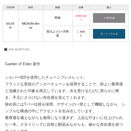
COLOR
SIZE
納期
在庫
購入
sold out
即納
!
SILVE
MEDIUM (8m
R
m)
受注より1ヶ月程
△ last.
度
１
Garden of Eden 新作
シルバー925を使用したチェーンブレスレット。
フラットな形状のアンカーチェーンを採用することで、程よい重厚感
と洗練された印象を両立しています。光を受けるたびに滑らかに輝
き、手元にさりげない存在感を添えてくれます。
留め具にはTバー仕様を採用。デザインの一部として機能しながら、シ
ンプルな構成の中にアクセントを生み出しています。
重厚感を備えながらも無骨になり過ぎず、上品な佇まいに仕上げられ
た一本。スタイリングに自然と馴染みながらも、確かな存在感を放つ