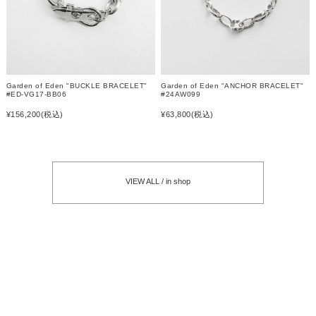
Garden of Eden "BUCKLE BRACELET"
Garden of Eden "ANCHOR BRACELET"
#ED-VG17-BB06
#24AW099
¥156,200
(税込)
¥63,800
(税込)
VIEW ALL / in shop