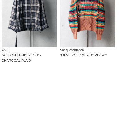
ANEI
Sasquatchfabrix.
"RIBBON TUNIC PLAID" -
"MESH KNIT “MEX BORDER”"
CHARCOAL PLAID