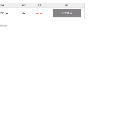
LOR
SIZE
在庫
購入
PAINTED
XL
sold out !