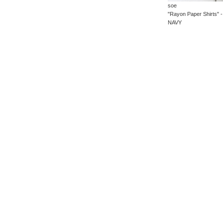
soe
"Rayon Paper Shirts" 
NAVY