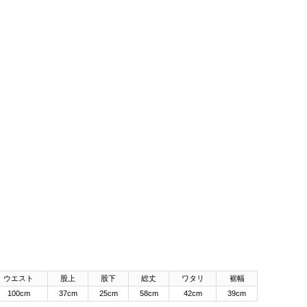
ウエスト
股上
股下
総丈
ワタリ
裾幅
100cm
37cm
25cm
58cm
42cm
39cm