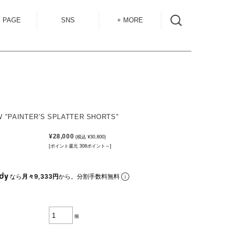
 PAGE
SNS
+ MORE
INSTAGRAM
SHOP GUIDE
BLOG
SIZE GUIDE
for
OVERSEAS
MAIL MAG
"PAINTER'S SPLATTER SHORTS"
ACCESS
¥28,000
(税込 ¥30,800)
CONTACT
[ポイント還元 308ポイント～]
RECRUIT
なら
月々9,333円
から。分割手数料無料
個