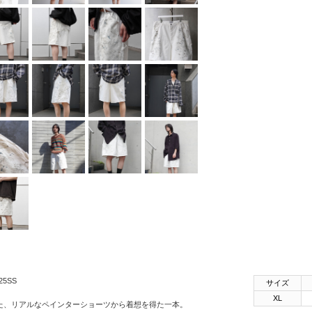
SHINYAKOZUKA
soe
STUDIO
NICHOLSON
THE JEAN
PIERRE
th products
URU
VOAAOV
YOKO
SAKAMOTO
OTHERS
25SS
サイズ
XL
た、リアルなペインターショーツから着想を得た一本。