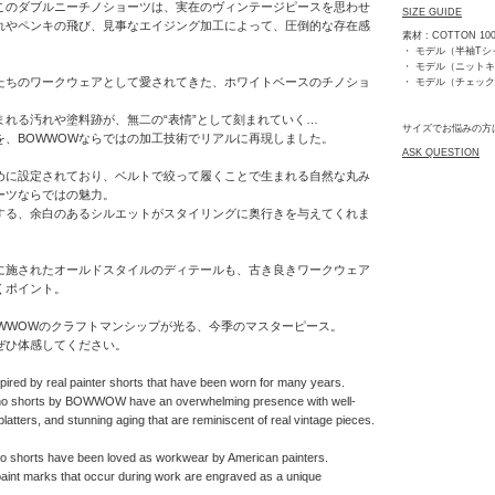
るこのダブルニーチノショーツは、実在のヴィンテージピースを思わせ
SIZE GUIDE
れやペンキの飛び、見事なエイジング加工によって、圧倒的な存在感
素材 : COTTON 10
・ モデル（半袖Tシャ
・ モデル（ニットキャ
たちのワークウェアとして愛されてきた、ホワイトベースのチノショ
・ モデル（チェックシ
まれる汚れや塗料跡が、無二の“表情”として刻まれていく…
サイズでお悩みの方
を、BOWWOWならではの加工技術でリアルに再現しました。
ASK QUESTION
めに設定されており、ベルトで絞って履くことで生まれる自然な丸み
ーツならではの魅力。
する、余白のあるシルエットがスタイリングに奥行きを与えてくれま
に施されたオールドスタイルのディテールも、古き良きワークウェア
くポイント。
OWWOWのクラフトマンシップが光る、今季のマスターピース。
ぜひ体感してください。
nspired by real painter shorts that have been worn for many years.
no shorts by BOWWOW have an overwhelming presence with well-
platters, and stunning aging that are reminiscent of real vintage pieces.
o shorts have been loved as workwear by American painters.
paint marks that occur during work are engraved as a unique