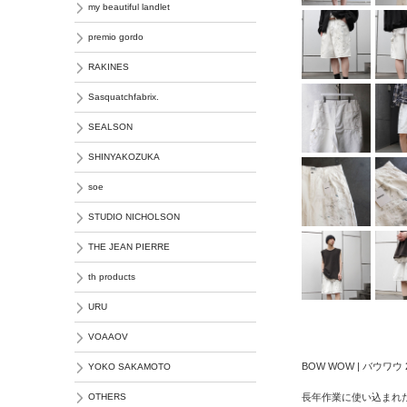
my beautiful landlet
premio gordo
RAKINES
Sasquatchfabrix.
SEALSON
SHINYAKOZUKA
soe
STUDIO NICHOLSON
THE JEAN PIERRE
th products
URU
VOAAOV
BOW WOW | バウワウ 
YOKO SAKAMOTO
長年作業に使い込まれ
OTHERS