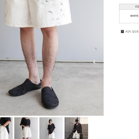
CO
HAAL
GIFT
WRAPPING
WHITE 
HAFFMANS &
NEUMEISTER
SALE
JUHA
KUBORAUM
macromauro
MASU
my beautiful
landlet
premio gordo
RAKINES
Sasquatchfabrix.
SEALSON