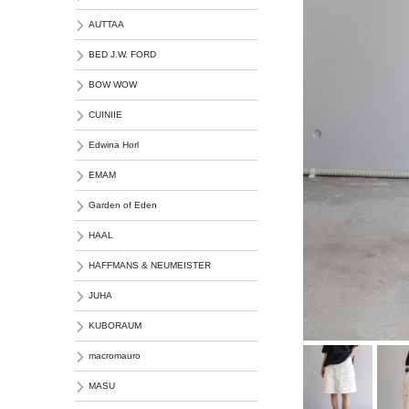
AUTTAA
BED J.W. FORD
BOW WOW
CUINIIE
Edwina Horl
EMAM
Garden of Eden
HAAL
HAFFMANS & NEUMEISTER
JUHA
KUBORAUM
macromauro
MASU