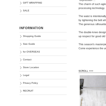
GIFT WRAPPING
The charm of such agin
processing technology.
SALE
The waist is intentional
by tightening the belt 
The generous silhouette
INFORMATION
The double-knee design a
up respect for good old
Shopping Guide
Size Guide
This season's masterpie
Come experience the u
for OVERSEAS
Contact
Store Location
SCROLL >>>
Legal
Privacy Policy
RECRUIT