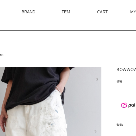
BRAND
ITEM
CART
MY
ALMOSTBLACK
OUTER
ANCELLM
SHIRT
ANEI
KNIT
OMS
ANTHEM A
SWEAT
BOWWOW 
AUTTAA
CUTSEWN
BED J.W. FORD
BOTTOM
価格:
BOW WOW
HAT/CAP
CUINIIE
EYEWEAR
Edwina Horl
ACCESSORY
EMAM
BAG
数量:
Garden of Eden
SHOES