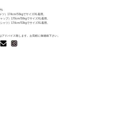
0%
ツ）174cm/53kgでサイズXL着用。
ップ）170cm/50kgでサイズXL着用。
ャツ）174cm/53kgでサイズXL着用。
はアドバイス致します。お気軽に御連絡下さい。