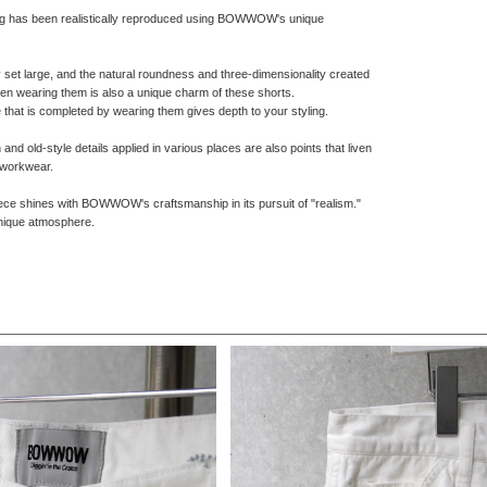
g has been realistically reproduced using BOWWOW's unique
ly set large, and the natural roundness and three-dimensionality created
when wearing them is also a unique charm of these shorts.
 that is completed by wearing them gives depth to your styling.
nd old-style details applied in various places are also points that liven
 workwear.
ce shines with BOWWOW's craftsmanship in its pursuit of "realism."
nique atmosphere.