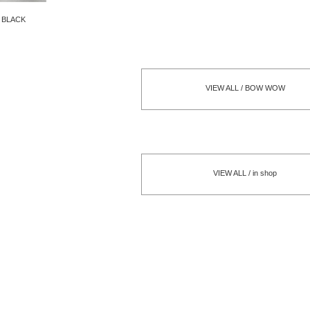
- BLACK
VIEW ALL / BOW WOW
VIEW ALL / in shop