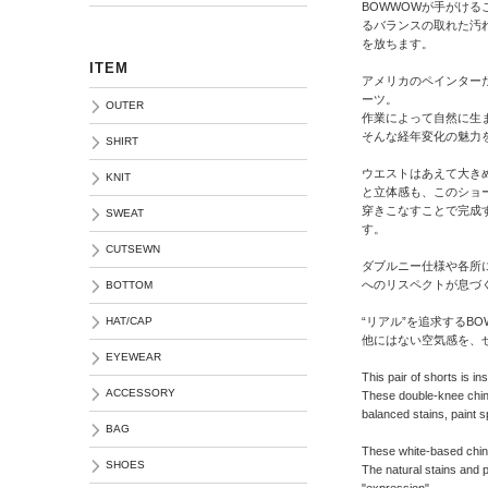
BOWWOWが手がけ
るバランスの取れた汚
を放ちます。
ITEM
アメリカのペインター
ーツ。
OUTER
作業によって自然に生
そんな経年変化の魅力
SHIRT
ウエストはあえて大き
KNIT
と立体感も、このショ
穿きこなすことで完成
SWEAT
す。
CUTSEWN
ダブルニー仕様や各所
へのリスペクトが息づ
BOTTOM
“リアル”を追求するB
HAT/CAP
他にはない空気感を、
EYEWEAR
This pair of shorts is i
ACCESSORY
These double-knee chi
balanced stains, paint s
BAG
These white-based chin
SHOES
The natural stains and 
"expression"...