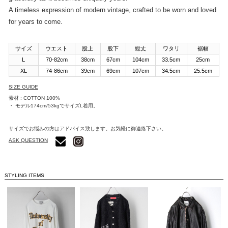
A timeless expression of modern vintage, crafted to be worn and loved
for years to come.
サイズ
ウエスト
股上
股下
総丈
ワタリ
裾幅
L
70-82cm
38cm
67cm
104cm
33.5cm
25cm
XL
74-86cm
39cm
69cm
107cm
34.5cm
25.5cm
SIZE GUIDE
素材 : COTTON 100%
・ モデル174cm/53kgでサイズL着用。
サイズでお悩みの方はアドバイス致します。お気軽に御連絡下さい。
ASK QUESTION
STYLING ITEMS