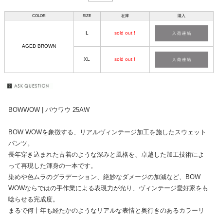
COLOR
SIZE
在庫
購入
L
sold out !
AGED BROWN
XL
sold out !
BOWWOW | バウワウ 25AW
BOW WOWを象徴する、リアルヴィンテージ加工を施したスウェット
パンツ。
長年穿き込まれた古着のような深みと風格を、卓越した加工技術によ
って再現した渾身の一本です。
染めや色ムラのグラデーション、絶妙なダメージの加減など、BOW
WOWならではの手作業による表現力が光り、ヴィンテージ愛好家をも
唸らせる完成度。
まるで何十年も経たかのようなリアルな表情と奥行きのあるカラーリ