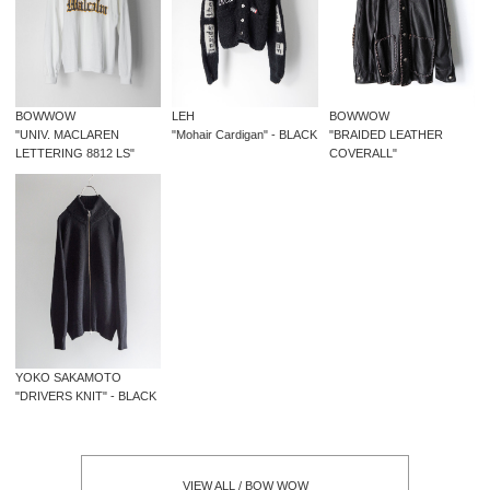
BOWWOW
LEH
BOWWOW
"UNIV. MACLAREN
"Mohair Cardigan" - BLACK
"BRAIDED LEATHER
LETTERING 8812 LS"
COVERALL"
YOKO SAKAMOTO
"DRIVERS KNIT" - BLACK
VIEW ALL / BOW WOW