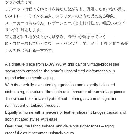
ングが魅力です。
シルエットは程よくゆとりを持たせながらも、野暮ったさのない美し
いストレートラインを描き、スラックスのような品のある印象。
スニーカーはもちろん、レザーシューズとも好相性で、幅広いスタイ
リングに対応します。
穿くほどに生地が柔らかく馴染み、風合いが深まっていく――
時と共に完成していくスウェットパンツとして、5年、10年と育てる楽
しみを感じられる一本です。
A signature piece from BOW WOW, this pair of vintage-processed
sweatpants embodies the brand’s unparalleled craftsmanship in
reproducing authentic aging.
With its carefully executed dye gradation and expertly balanced
distressing, it captures the depth and character of true vintage pieces.
The silhouette is relaxed yet refined, forming a clean straight line
reminiscent of tailored trousers.
Equally at home with sneakers or leather shoes, it bridges casual and
sophisticated styles with ease.
Over time, the fabric softens and develops richer tones—aging
gracefully as it becomes uniquely yours.