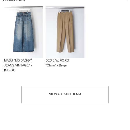
BED J.W. FORD
MASU "MB BAGGY
"Chino" - Beige
JEANS VINTAGE" -
INDIGO
VIEW ALL / ANTHEM A