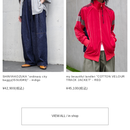
my beautiful landlet "COTTON VELOUR
SHINYAKOZUKA "ordinary city
TRACK JACKET" - RED
baggy(ISSUE#9)" - indigo
¥45,100
(税込)
¥42,900
(税込)
VIEW ALL / in shop