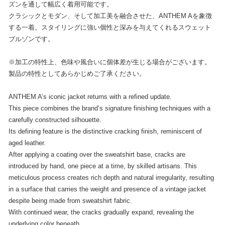
ズンを通して幅広く着用可能です。
クラシックとモダン、そして加工美を融合させた、ANTHEM Aを象徴
する一着。スタイリングに強い個性と深みを与えてくれるスウェット
ブルゾンです。
※加工の特性上、色味や風合いに個体差が生じる場合がございます。
製品の特性としてあらかじめご了承ください。
ANTHEM A’s iconic jacket returns with a refined update.
This piece combines the brand’s signature finishing techniques with a
carefully constructed silhouette.
Its defining feature is the distinctive cracking finish, reminiscent of
aged leather.
After applying a coating over the sweatshirt base, cracks are
introduced by hand, one piece at a time, by skilled artisans. This
meticulous process creates rich depth and natural irregularity, resulting
in a surface that carries the weight and presence of a vintage jacket
despite being made from sweatshirt fabric.
With continued wear, the cracks gradually expand, revealing the
underlying color beneath.