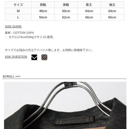
サイズ
肩幅
身幅
着丈
袖丈
M
48cm
60cm
64cm
64cm
L
50cm
62cm
66cm
65cm
SIZE GUIDE
素材 : COTTON 100%
・ モデル174cm/53kgでサイズL着用。
サイズでお悩みの方はアドバイス致します。お気軽に御連絡下さい。
ASK QUESTION
SCROLL >>>