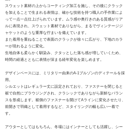
スウェット素材の上からコーティング加工を施し、その後にクラック
を加えることで生まれる表情は、確かな技術を持つ職人の手作業によ
って一点一点仕上げられています。ムラ感や奥行きのある質感がリア
ルに表現され、スウェット素材でありながら、まるでヴィンテージジ
ャケットのような重厚な佇まいを備えています。
また着用を重ねることで表面のクラックが徐々に広がり、下地のカラ
ーが現れるように変化。
生地自体も柔らかく馴染み、クタッとした落ち感が増していくため、
時間の経過とともに表情が深まる経年変化を楽しめます。
デザインベースには、ミリタリー由来のA-1ブルゾンのディテールを採
用。
シルエットはレギュラー丈に設定されており、ファスナーを閉じると
裾で自然にブラウジングされ、クラシックでありながら新鮮なバラン
スを形成します。裾側のファスナーを開けてAラインに変化させたり、
前開きで羽織として着用するなど、スタイリングの幅も広い一着で
す。
アウターとしてはもちろん、冬場にはインナーとしても活躍し、シー