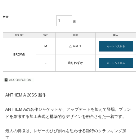
数量:
個
COLOR
SIZE
在庫
購入
M
△ last.１
BROWN
L
残りわずか
ANTHEM A 26SS 新作
ANTHEM Aの名作ジャケットが、アップデートを加えて登場。ブラン
ドを象徴する加工表現と構築的なデザインを融合させた一着です。
最大の特徴は、レザーのひび割れを思わせる独特のクラッキング加
工。